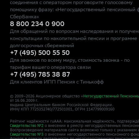
соединения с оператором проговорите голосовому
помощнику фразу: «Негосударственный пенсионный 
СберБанка»
8 800 234 0 900
Для обращений по вопросам наследования и получен
консультации по накопительной пенсии и программе
долгосрочных сбережений
+7 (495) 500 55 50
Для звонков по всему миру, стоимость звонка - по
тарифам вашего оператора связи
+7 (495) 785 38 87
Для клиентов ИПП Пенсия с Тинькофф
© 2009–
2026
Акционерное общество «
Негосударственный Пенсионн
от 16.06.2009 г.
выдана Центральным банком Российской Федерации.
ИНН/ КПП 7725352740/772501001, ОГРН 1147799009160
Рейтинг надёжности ruAAA: максимальная надёжность, подтверждё
о внесении в реестр негосударственных пенсион
Свидетельство №2
Воспроизведение материалов сайта возможно только с указанием 
о внесении негосударственного пенсионного фон
Свидетельство №3
фондов в рамках деятельности по негосударственному пенсионном