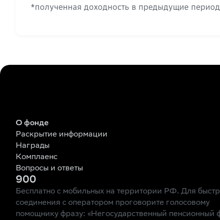
*полученная доходность в предыдущие период
О фонде
Раскрытие информации
Награды
Комплаенс
Вопросы и ответы
900
Бесплатно с мобильных на территории РФ. Для быст
соединения с оператором проговорите голосовому
помощнику фразу: «Негосударственный пенсионный 