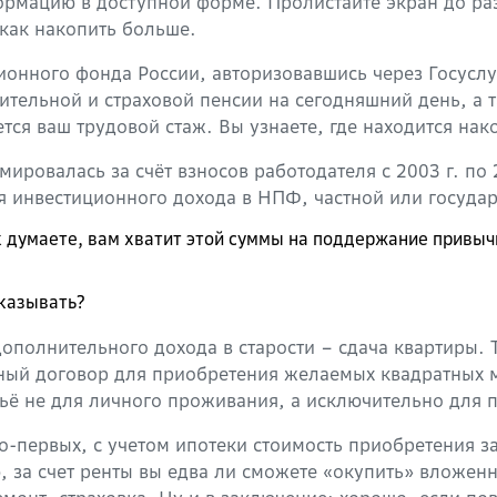
мацию в доступной форме. Пролистайте экран до раз
 как накопить больше.
сионного фонда России, авторизовавшись через Госуслу
пительной и страховой пенсии на сегодняшний день, а
ется ваш трудовой стаж. Вы узнаете, где находится н
ровалась за счёт взносов работодателя с 2003 г. по 
ия инвестиционного дохода в НПФ, частной или госуд
ак думаете, вам хватит этой суммы на поддержание привыч
тказывать?
полнительного дохода в старости – сдача квартиры. Т
ный договор для приобретения желаемых квадратных 
ьё не для личного проживания, а исключительно для п
Во-первых, с учетом ипотеки стоимость приобретения з
, за счет ренты вы едва ли сможете «окупить» вложен