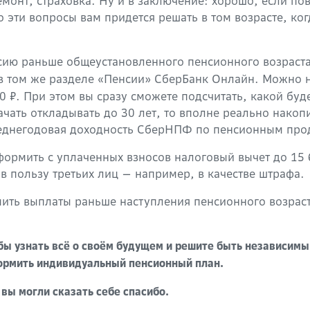
онт, страховка. Ну и в заключение: хорошо, если пов
 эти вопросы вам придется решать в том возрасте, ког
сию раньше общеустановленного пенсионного возраста
 в том же разделе «Пенсии» СберБанк Онлайн. Можно н
 ₽. При этом вы сразу сможете подсчитать, какой буд
чать откладывать до 30 лет, то вполне реально накопи
реднегодовая доходность СберНПФ по пенсионным прод
формить с уплаченных взносов налоговый вычет до 15 
в пользу третьих лиц — например, в качестве штрафа.
ть выплаты раньше наступления пенсионного возраста
бы узнать всё о своём будущем и решите быть независимым
формить индивидуальный пенсионный план.
вы могли сказать себе спасибо.