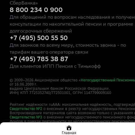
СберБанка»
8 800 234 0 900
Для обращений по вопросам наследования и получен
консультации по накопительной пенсии и программе
долгосрочных сбережений
+7 (495) 500 55 50
Для звонков по всему миру, стоимость звонка - по
тарифам вашего оператора связи
+7 (495) 785 38 87
Для клиентов ИПП Пенсия с Тинькофф
© 2009–
2026
Акционерное общество «
Негосударственный Пенсионн
от 16.06.2009 г.
выдана Центральным банком Российской Федерации.
ИНН/ КПП 7725352740/772501001, ОГРН 1147799009160
Рейтинг надёжности ruAAA: максимальная надёжность, подтверждё
о внесении в реестр негосударственных пенсион
Свидетельство №2
Воспроизведение материалов сайта возможно только с указанием 
о внесении негосударственного пенсионного фон
Свидетельство №3
фондов в рамках деятельности по негосударственному пенсионном
Сайт
зарегистрирован как СМИ,
о
npfsberbanka.ru
ЭЛ №ФС77-63615
Главная