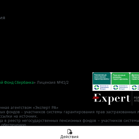
ия
» Лицензия №41/2
ый Фонд Сбербанка
нная агентством «Эксперт РА»
ных фондов - участников системы гарантирования прав застрахованных л
ссылки на источник.
да в реестр негосударственных пенсионных фондов – участников систем
у обеспечению.
т 2 ноября 2015 г.
в Cбер НПФ
info@npfsb.ru.
Направить обращение
Действия