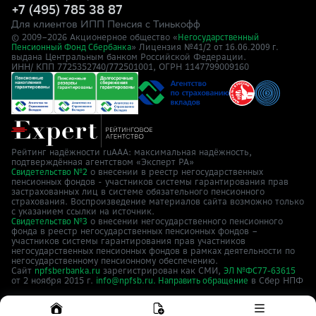
+7 (495) 785 38 87
Для клиентов ИПП Пенсия с Тинькофф
© 2009–
2026
Акционерное общество «
Негосударственный
» Лицензия №41/2
Пенсионный Фонд Сбербанка
от 16.06.2009 г.
выдана Центральным банком Российской Федерации.
ИНН/ КПП 7725352740/772501001, ОГРН 1147799009160
Рейтинг надёжности ruAAA: максимальная надёжность,
подтверждённая агентством «Эксперт РА»
о внесении в реестр негосударственных
Свидетельство №2
пенсионных фондов - участников системы гарантирования прав
застрахованных лиц в системе обязательного пенсионного
страхования. Воспроизведение материалов сайта возможно только
с указанием ссылки на источник.
о внесении негосударственного пенсионного
Свидетельство №3
фонда в реестр негосударственных пенсионных фондов –
участников системы гарантирования прав участников
негосударственных пенсионных фондов в рамках деятельности по
негосударственному пенсионному обеспечению.
Сайт
зарегистрирован как СМИ,
npfsberbanka.ru
ЭЛ №ФС77-63615
от 2 ноября 2015 г.
в Cбер НПФ
info@npfsb.ru.
Направить обращение