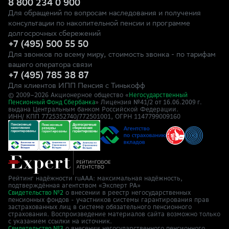
8 800 234 0 900
Для обращений по вопросам наследования и получения
консультации по накопительной пенсии и программе
долгосрочных сбережений
+7 (495) 500 55 50
Для звонков по всему миру, стоимость звонка - по тарифам
вашего оператора связи
+7 (495) 785 38 87
Для клиентов ИПП Пенсия с Тинькофф
© 2009–
2026
Акционерное общество «
Негосударственный
» Лицензия №41/2
Пенсионный Фонд Сбербанка
от 16.06.2009 г.
выдана Центральным банком Российской Федерации.
ИНН/ КПП 7725352740/772501001, ОГРН 1147799009160
Рейтинг надёжности ruAAA: максимальная надёжность,
подтверждённая агентством «Эксперт РА»
о внесении в реестр негосударственных
Свидетельство №2
пенсионных фондов - участников системы гарантирования прав
застрахованных лиц в системе обязательного пенсионного
страхования. Воспроизведение материалов сайта возможно только
с указанием ссылки на источник.
о внесении негосударственного пенсионного
Свидетельство №3