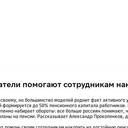
атели помогают сотрудникам на
-своему, но большинство моделей роднит факт активного
ий формируется до 50% пенсионного капитала работников. 
пенно набирает обороты: все больше россиян понимают, 
 планы на пенсии. Рассказывает Александр Прокопенков,
ут помочь своим сотрудникам накопить на достойную пенс