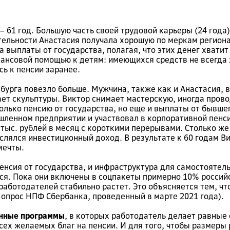
 61 год. Большую часть своей трудовой карьеры (24 год
льности Анастасия получала хорошую по меркам региона з
выплаты от государства, полагая, что этих денег хватит 
ансовой помощью к детям: имеющихся средств не всегда 
ь к пенсии заранее.
нбурга повезло больше. Мужчина, также как и Анастасия,
ет скульптуры. Виктор снимает мастерскую, иногда прово
только пенсию от государства, но еще и выплаты от бывшег
ленном предприятии и участвовал в корпоративной пенси
5 тыс. рублей в месяц с короткими перерывами. Столько 
лялся инвестиционный доход. В результате к 60 годам Ви
мечты.
 пенсия от государства, и инфраструктура для самостоят
я. Пока они включены в соцпакеты примерно 10% россий
работодателей стабильно растет. Это объясняется тем, чт
л опрос НПФ Сбербанка, проведенный в марте 2021 года).
онные программы
, в которых работодатель делает равные 
ех желаемых благ на пенсии. И для того, чтобы размеры 