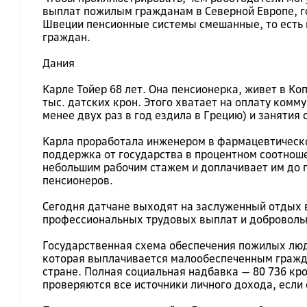
выплат пожилым гражданам в Северной Европе, г
Швеции пенсионные системы смешанные, то есть в
граждан.
Дания
Карле Тойер 68 лет. Она пенсионерка, живет в Ко
тыс. датских крон. Этого хватает на оплату комм
менее двух раз в год ездила в Грецию) и занятия
Карла проработала инженером в фармацевтической
поддержка от государства в процентном соотноше
небольшим рабочим стажем и доплачивает им до п
пенсионеров.
Сегодня датчане выходят на заслуженный отдых в 
профессиональных трудовых выплат и доброволь
Государственная схема обеспечения пожилых люде
которая выплачивается малообеспеченным граждан
стране. Полная социальная надбавка — 80 736 кро
проверяются все источники личного дохода, если