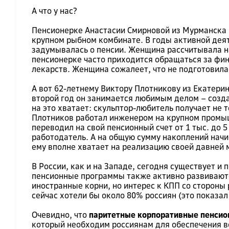
А что у нас?
Пенсионерке Анастасии Смирновой из Мурманска –
крупном рыбном комбинате. В годы активной деяте
задумывалась о пенсии. Женщина рассчитывала на 
пенсионерке часто приходится обращаться за фин
лекарств. Женщина сожалеет, что не подготовилас
А вот 62-летнему Виктору Плотникову из Екатери
второй год он занимается любимым делом – созда
на это хватает: скульптор-любитель получает не 
Плотников работал инженером на крупном промыш
переводил на свой пенсионный счет от 1 тыс. до 
работодатель. А на общую сумму накоплений начис
ему вполне хватает на реализацию своей давней 
В России, как и на Западе, сегодня существует и
пенсионные программы также активно развиваютс
иностранные корни, но интерес к КПП со стороны 
сейчас хотели бы около 80% россиян (это показа
Очевидно, что
паритетные корпоративные пенси
который необходим россиянам для обеспечения вс