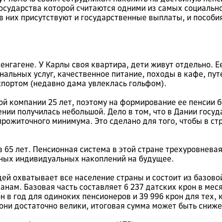
осударства которой считаются одними из самых социально
 них присутствуют и государственные выплаты, и пособи
пенгагене. У Карлы своя квартира, дети живут отдельно. 
унальных услуг, качественное питание, походы в кафе, п
 спортом (недавно дама увлеклась гольфом).
 компании 25 лет, поэтому на формирование ее пенсии б
нии получилась небольшой. Дело в том, что в Дании госу
рожиточного минимума. Это сделано для того, чтобы в с
65 лет. Пенсионная система в этой стране трехуровневая
ных индивидуальных накоплений на будущее.
й охватывает все население страны и состоит из базово
ам. Базовая часть составляет 6 237 датских крон в меся
н в год для одиноких пенсионеров и 39 996 крон для тех, 
 они достаточно велики, итоговая сумма может быть сниже