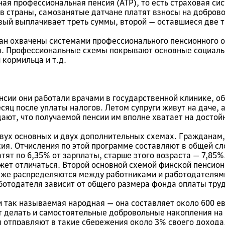
ная профессиональная пенсия (ATP), то есть страховая си
в страны, самозанятые датчане платят взносы на доброво
вый выплачивает треть суммы, второй — оставшиеся две т
чан охвачены системами профессионального пенсионного о
ы. Профессиональные схемы покрывают основные социальн
 кормильца и т.д.
енсии они работали врачами в государственной клинике, об
есяц после уплаты налогов. Летом супруги живут на даче, 
ают, что получаемой пенсии им вполне хватает на достой
двух основных и двух дополнительных схемах. Гражданам,
я. Отчисления по этой программе составляют в общей сло
атят по 6,35% от зарплаты, старше этого возраста — 7,85%
ет отличаться. Второй основной схемой финской пенсион
же распределяются между работниками и работодателями.
аботодателя зависит от общего размера фонда оплаты труд
 так называемая народная — она составляет около 600 е
 делать и самостоятельные добровольные накопления на 
 отправляют в такие сбережения около 3% своего дохода