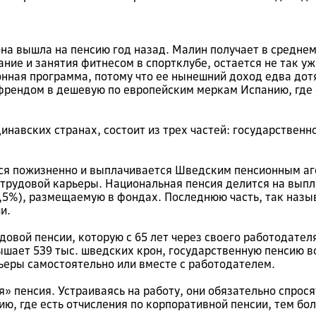
она вышла на пенсию год назад. Малин получает в среднем
ние и занятия фитнесом в спортклубе, остается не так уж
онная программа, потому что ее нынешний доход едва до
йфрендом в дешевую по европейским меркам Испанию, где
инавских странах, состоит из трех частей: государственн
ся пожизненно и выплачивается Шведским пенсионным аге
трудовой карьеры. Национальная пенсия делится на выпл
(2,5%), размещаемую в фондах. Последнюю часть, так на
и.
овой пенсии, которую с 65 лет через своего работодате
ышает 539 тыс. шведских крон, государственную пенсию в
рьеры самостоятельно или вместе с работодателем.
 пенсия. Устраиваясь на работу, они обязательно спросят
ию, где есть отчисления по корпоративной пенсии, тем бо