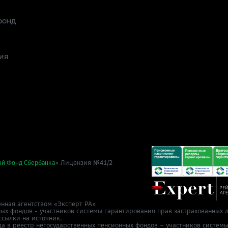
фонд
ия
» Лицензия №41/2
ый Фонд Сбербанка
нная агентством «Эксперт РА»
ных фондов - участников системы гарантирования прав застрахованных л
ссылки на источник.
да в реестр негосударственных пенсионных фондов – участников систем