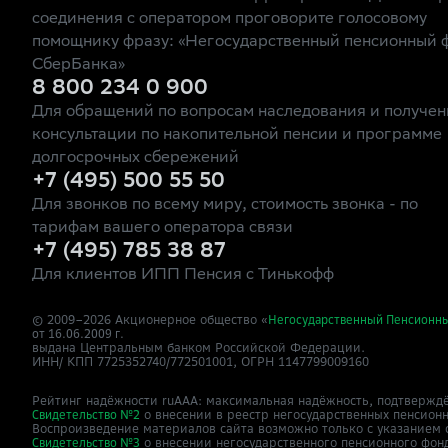
соединения с оператором проговорите голосовому
помощнику фразу: «Негосударственный пенсионный 
СберБанка»
8 800 234 0 900
Для обращений по вопросам наследования и получен
консультации по накопительной пенсии и программе
долгосрочных сбережений
+7 (495) 500 55 50
Для звонков по всему миру, стоимость звонка - по
тарифам вашего оператора связи
+7 (495) 785 38 87
Для клиентов ИПП Пенсия с Тинькофф
© 2009–
2026
Акционерное общество «
Негосударственный Пенсионн
от 16.06.2009 г.
выдана Центральным банком Российской Федерации.
ИНН/ КПП 7725352740/772501001, ОГРН 1147799009160
Рейтинг надёжности ruAAA: максимальная надёжность, подтверждё
о внесении в реестр негосударственных пенсион
Свидетельство №2
Воспроизведение материалов сайта возможно только с указанием 
о внесении негосударственного пенсионного фон
Свидетельство №3