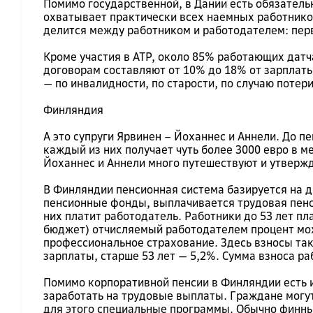
Помимо государственной, в Дании есть обязатель
охватывает практически всех наемных работнико
делится между работником и работодателем: пер
Кроме участия в ATP, около 85% работающих дат
договорам составляют от 10% до 18% от зарплат
— по инвалидности, по старости, по случаю потери
Финляндия
А это супруги Ярвинен – Йоханнес и Аннели. До п
каждый из них получает чуть более 3000 евро в м
Йоханнес и Аннели много путешествуют и утвержд
В Финляндии пенсионная система базируется на 
пенсионные фонды, выплачивается трудовая пенси
них платит работодатель. Работники до 53 лет пл
бюджет) отчисляемый работодателем процент мож
профессиональное страхование. Здесь взносы так
зарплаты, старше 53 лет — 5,2%. Сумма взноса р
Помимо корпоративной пенсии в Финляндии есть и
заработать на трудовые выплаты. Граждане могут
для этого специальные программы. Обычно финны