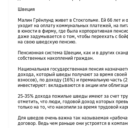
Швеция
Малин Грёнлунд живет в Стокгольме. Ей 66 лет и 
уходит на оплату коммунальных платежей, на пита
в юности в фирму, где была корпоративная пенси
даже задумывается о том, чтобы переехать с бо
на свою шведскую пенсию.
Пенсионная система Швеции, как и в других сканд
собственных накоплений граждан.
Национальная государственная пенсия назначает
дохода, который шведы получают за время своей 
взносов), по доходу (16%) и премиальную часть 
инвестируют: вкладываются в акции или облигаци
25-35% дохода пожилые шведы имеют за счет труд
отметить, что люди, годовой доход которых прев
только на то, что накопили за время трудовой ка
Для шведов очень важна так называемая «рабочая»
договор. Ведь чем раньше они устроятся в компан