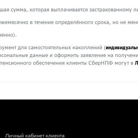
шая сумма, которая выплачивается застрахованному ли
жемесячно в течение определённого срока, но не мене
енно).
румент для самостоятельных накоплений (
индивидуаль
ерсональные данные и оформить заявление на получен
 пенсионного обеспечения клиенты СберНПФ могут в
Л
Личный кабинет клиента