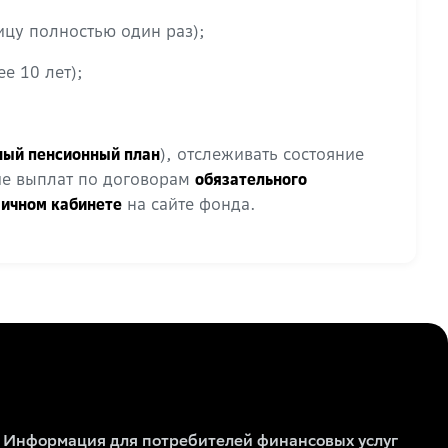
цу полностью один раз);
е 10 лет);
), отслеживать состояние
ный пенсионный план
ие выплат по договорам
обязательного
на сайте фонда.
ичном кабинете
Информация для потребителей финансовых услуг