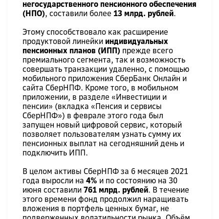
негосударственного пенсионного обеспечения
(НПО)
, составили более
13 млрд. рублей
.
Этому способствовало как расширение
продуктовой линейки
индивидуальных
пенсионных планов (ИПП)
прежде всего
премиального сегмента, так и возможность
совершать транзакции удаленно, с помощью
мобильного приложения СберБанк Онлайн и
сайта СберНПФ. Кроме того, в мобильном
приложении, в разделе «Инвестиции и
пенсии» (вкладка «Пенсия и сервисы
СберНПФ») в феврале этого года был
запущен новый цифровой сервис, который
позволяет пользователям узнать сумму их
пенсионных выплат на сегодняшний день и
подключить ИПП.
В целом активы СберНПФ за 6 месяцев 2021
года выросли на
4%
и по состоянию на 30
июня составили
761 млрд. рублей
. В течение
этого времени фонд продолжил наращивать
вложения в портфель ценных бумаг, не
подверженных волатильности рынка. Объём