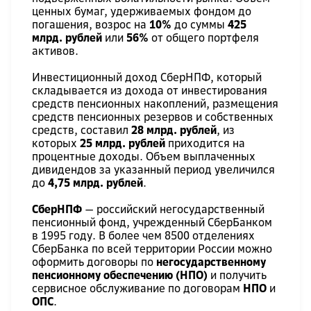
ценных бумаг, удерживаемых фондом до
погашения, возрос на
10%
до суммы
425
млрд. рублей
или
56%
от общего портфеля
активов.
Инвестиционный доход СберНПФ, который
складывается из дохода от инвестирования
средств пенсионных накоплений, размещения
средств пенсионных резервов и собственных
средств, составил
28 млрд. рублей
, из
которых
25 млрд. рублей
приходится на
процентные доходы. Объем выплаченных
дивидендов за указанный период увеличился
до
4,75 млрд. рублей
.
СберНПФ
— российский негосударственный
пенсионный фонд, учрежденный СберБанком
в 1995 году. В более чем 8500 отделениях
СберБанка по всей территории России можно
оформить договоры по
негосударственному
пенсионному обеспечению (НПО)
и получить
сервисное обслуживание по договорам
НПО
и
ОПС
.