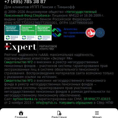
+7 (495) 785 38 87
Для клиентов ИПП Пенсия с Тинькофф
© 2009–
2026
Акционерное общество «
Негосударственный
» Лицензия №41/2
Пенсионный Фонд Сбербанка
от 16.06.2009 г.
выдана Центральным банком Российской Федерации.
ИНН/ КПП 7725352740/772501001, ОГРН 1147799009160
Рейтинг надёжности ruAAA: максимальная надёжность,
подтверждённая агентством «Эксперт РА»
о внесении в реестр негосударственных
Свидетельство №2
пенсионных фондов - участников системы гарантирования прав
застрахованных лиц в системе обязательного пенсионного
страхования. Воспроизведение материалов сайта возможно только
с указанием ссылки на источник.
о внесении негосударственного пенсионного
Свидетельство №3
фонда в реестр негосударственных пенсионных фондов –
участников системы гарантирования прав участников
негосударственных пенсионных фондов в рамках деятельности по
негосударственному пенсионному обеспечению.
Сайт
зарегистрирован как СМИ,
npfsberbanka.ru
ЭЛ №ФС77-63615
от 2 ноября 2015 г.
в Cбер НПФ
info@npfsb.ru.
Направить обращение
Главная
Действия
Меню