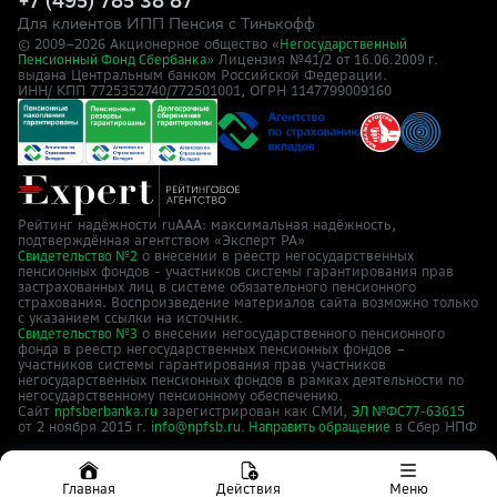
+7 (495) 785 38 87
Для клиентов ИПП Пенсия с Тинькофф
© 2009–
2026
Акционерное общество «
Негосударственный
» Лицензия №41/2
Пенсионный Фонд Сбербанка
от 16.06.2009 г.
выдана Центральным банком Российской Федерации.
ИНН/ КПП 7725352740/772501001, ОГРН 1147799009160
Рейтинг надёжности ruAAA: максимальная надёжность,
подтверждённая агентством «Эксперт РА»
о внесении в реестр негосударственных
Свидетельство №2
пенсионных фондов - участников системы гарантирования прав
застрахованных лиц в системе обязательного пенсионного
страхования. Воспроизведение материалов сайта возможно только
с указанием ссылки на источник.
о внесении негосударственного пенсионного
Свидетельство №3
фонда в реестр негосударственных пенсионных фондов –
участников системы гарантирования прав участников
негосударственных пенсионных фондов в рамках деятельности по
негосударственному пенсионному обеспечению.
Сайт
зарегистрирован как СМИ,
npfsberbanka.ru
ЭЛ №ФС77-63615
от 2 ноября 2015 г.
в Cбер НПФ
info@npfsb.ru.
Направить обращение
Главная
Действия
Меню