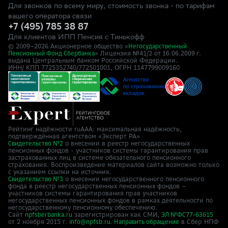
Для звонков по всему миру, стоимость звонка - по тарифам
вашего оператора связи
+7 (495) 785 38 87
Для клиентов ИПП Пенсия с Тинькофф
© 2009–
2026
Акционерное общество «
Негосударственный
» Лицензия №41/2
Пенсионный Фонд Сбербанка
от 16.06.2009 г.
выдана Центральным банком Российской Федерации.
ИНН/ КПП 7725352740/772501001, ОГРН 1147799009160
Рейтинг надёжности ruAAA: максимальная надёжность,
подтверждённая агентством «Эксперт РА»
о внесении в реестр негосударственных
Свидетельство №2
пенсионных фондов - участников системы гарантирования прав
застрахованных лиц в системе обязательного пенсионного
страхования. Воспроизведение материалов сайта возможно только
с указанием ссылки на источник.
о внесении негосударственного пенсионного
Свидетельство №3
фонда в реестр негосударственных пенсионных фондов –
участников системы гарантирования прав участников
негосударственных пенсионных фондов в рамках деятельности по
негосударственному пенсионному обеспечению.
Сайт
зарегистрирован как СМИ,
npfsberbanka.ru
ЭЛ №ФС77-63615
от 2 ноября 2015 г.
в Cбер НПФ
info@npfsb.ru.
Направить обращение