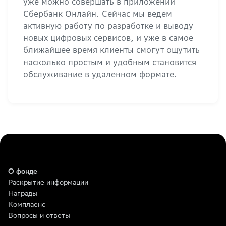
уже можно совершать в приложении
Сбербанк Онлайн. Сейчас мы ведем
активную работу по разработке и выводу
новых цифровых сервисов, и уже в самое
ближайшее время клиенты смогут ощутить
насколько простым и удобным становится
обслуживание в удаленном формате.
О фонде
Раскрытие информации
Награды
Комплаенс
Вопросы и ответы