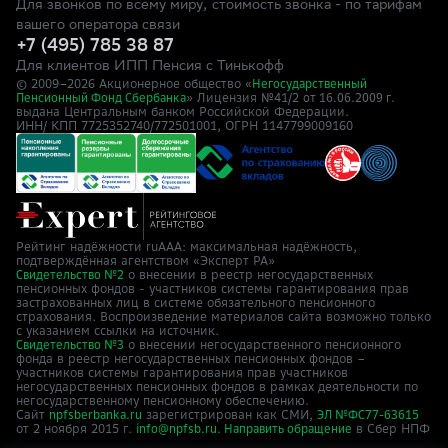
Для звонков по всему миру, стоимость звонка - по тарифам
вашего оператора связи
+7 (495) 785 38 87
Для клиентов ИПП Пенсия с Тинькофф
© 2009–
2026
Акционерное общество «
Негосударственный
» Лицензия №41/2
Пенсионный Фонд Сбербанка
от 16.06.2009 г.
выдана Центральным банком Российской Федерации.
ИНН/ КПП 7725352740/772501001, ОГРН 1147799009160
Рейтинг надёжности ruAAA: максимальная надёжность,
подтверждённая агентством «Эксперт РА»
о внесении в реестр негосударственных
Свидетельство №2
пенсионных фондов - участников системы гарантирования прав
застрахованных лиц в системе обязательного пенсионного
страхования. Воспроизведение материалов сайта возможно только
с указанием ссылки на источник.
о внесении негосударственного пенсионного
Свидетельство №3
фонда в реестр негосударственных пенсионных фондов –
участников системы гарантирования прав участников
негосударственных пенсионных фондов в рамках деятельности по
негосударственному пенсионному обеспечению.
Сайт
зарегистрирован как СМИ,
npfsberbanka.ru
ЭЛ №ФС77-63615
от 2 ноября 2015 г.
в Cбер НПФ
info@npfsb.ru.
Направить обращение