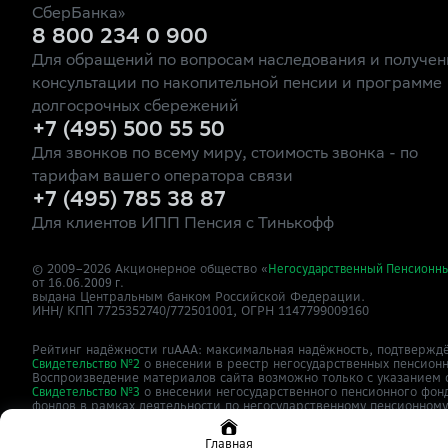
СберБанка»
8 800 234 0 900
Для обращений по вопросам наследования и получен
консультации по накопительной пенсии и программе
долгосрочных сбережений
+7 (495) 500 55 50
Для звонков по всему миру, стоимость звонка - по
тарифам вашего оператора связи
+7 (495) 785 38 87
Для клиентов ИПП Пенсия с Тинькофф
© 2009–
2026
Акционерное общество «
Негосударственный Пенсионн
от 16.06.2009 г.
выдана Центральным банком Российской Федерации.
ИНН/ КПП 7725352740/772501001, ОГРН 1147799009160
Рейтинг надёжности ruAAA: максимальная надёжность, подтверждё
о внесении в реестр негосударственных пенсион
Свидетельство №2
Воспроизведение материалов сайта возможно только с указанием 
о внесении негосударственного пенсионного фон
Свидетельство №3
фондов в рамках деятельности по негосударственному пенсионном
Сайт
зарегистрирован как СМИ,
о
npfsberbanka.ru
ЭЛ №ФС77-63615
Главная