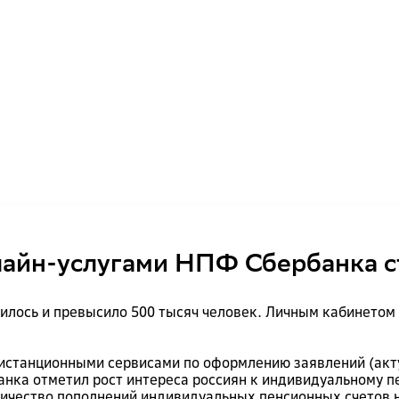
айн-услугами НПФ Сбербанка ст
илось и превысило 500 тысяч человек. Личным кабинетом в
дистанционными сервисами по оформлению заявлений (акт
анка отметил рост интереса россиян к индивидуальному п
личество пополнений индивидуальных пенсионных счетов 