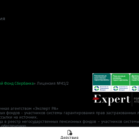
ия
» Лицензия №41/2
ый Фонд Сбербанка
нная агентством «Эксперт РА»
ных фондов - участников системы гарантирования прав застрахованных л
ссылки на источник.
да в реестр негосударственных пенсионных фондов – участников систем
у обеспечению.
т 2 ноября 2015 г.
в Cбер НПФ
info@npfsb.ru.
Направить обращение
Действия