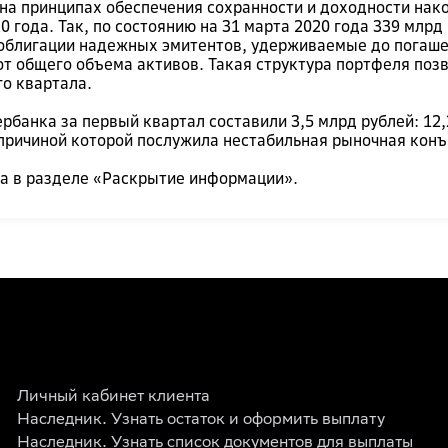
на принципах обеспечения сохранности и доходности нако
 года. Так, по состоянию на 31 марта 2020 года 339 млрд
облигации надежных эмитентов, удерживаемые до погаше
от общего объема активов. Такая структура портфеля по
го квартала.
банка за первый квартал составили 3,5 млрд рублей: 12,
причиной которой послужила нестабильная рыночная конъ
да в разделе «Раскрытие информации».
Личный кабинет клиента
Наследник. Узнать остаток и оформить выплату
Наследник. Узнать список документов для выплаты