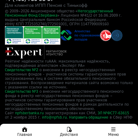
Для клиентов ИПП Пенсия с Тинькофф
© 2009–
2026
Акционерное общество «
Негосударственный
» Лицензия №41/2
Пенсионный Фонд Сбербанка
от 16.06.2009 г.
выдана Центральным банком Российской Федерации.
ИНН/ КПП 7725352740/772501001, ОГРН 1147799009160
Рейтинг надёжности ruAAA: максимальная надёжность,
подтверждённая агентством «Эксперт РА»
о внесении в реестр негосударственных
Свидетельство №2
пенсионных фондов - участников системы гарантирования прав
застрахованных лиц в системе обязательного пенсионного
страхования. Воспроизведение материалов сайта возможно только
с указанием ссылки на источник.
о внесении негосударственного пенсионного
Свидетельство №3
фонда в реестр негосударственных пенсионных фондов –
участников системы гарантирования прав участников
негосударственных пенсионных фондов в рамках деятельности по
негосударственному пенсионному обеспечению.
Сайт
зарегистрирован как СМИ,
npfsberbanka.ru
ЭЛ №ФС77-63615
от 2 ноября 2015 г.
в Cбер НПФ
info@npfsb.ru.
Направить обращение
Главная
Действия
Меню