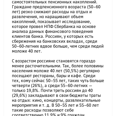
самостоятельных пенсионных накоплений.
Граждане предпенсионного возраста (50–60
лет) резко снижают расходы на отдых и
развлечения, но наращивают объем
накоплений, показывает исследование,
которое провел НПФ Сбербанка на основе
анализа данных финансового поведения
клиентов банка. Россиян, у которых есть
сбережения на банковских вкладах, среди
50–60-летних вдвое больше, чем среди людей
моложе 40 лет.
С возрастом россияне становятся гораздо
менее расточительными. Так, более половины
населения моложе 40 лет (50,5%) регулярно
посещают рестораны, бары и кафе. Среди
тех, кому сейчас 50–55 лет, таких чуть больше
четверти (26%), а среди 55–60-летних —
только 19,8%. Почти треть россиян до 40
(29,6%) закладывают в свои бюджеты траты
на отдых: кино, концерты, развлекательные
мероприятия и т. д. В 50–55 лет и 55–60 лет
такие расходы позволяют себе
соответственно 11,9% и 9% граждан.