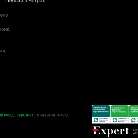
Пенсия в метрах
рого
фонд
ия
» Лицензия №41/2
ый Фонд Сбербанка