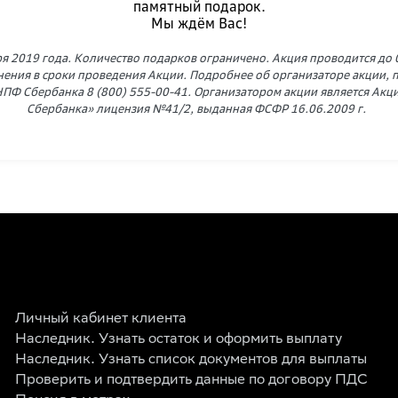
памятный подарок.
Мы ждём Вас!
ря 2019 года. Количество подарков ограничено. Акция проводится до 0
нения в сроки проведения Акции. Подробнее об организаторе акции, пр
 НПФ Сбербанка 8 (800) 555-00-41. Организатором акции является А
Сбербанка» лицензия №41/2, выданная ФCФР 16.06.2009 г.
Личный кабинет клиента
Наследник. Узнать остаток и оформить выплату
Наследник. Узнать список документов для выплаты
Проверить и подтвердить данные по договору ПДС