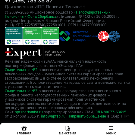
+7 (495) 785 38 87
Для клиентов ИПП Пенсия с Тинькофф
© 2009–
2026
Акционерное общество «
Негосударственный
» Лицензия №41/2
Пенсионный Фонд Сбербанка
от 16.06.2009 г.
выдана Центральным банком Российской Федерации.
ИНН/ КПП 7725352740/772501001, ОГРН 1147799009160
Рейтинг надёжности ruAAA: максимальная надёжность,
подтверждённая агентством «Эксперт РА»
о внесении в реестр негосударственных
Свидетельство №2
пенсионных фондов - участников системы гарантирования прав
застрахованных лиц в системе обязательного пенсионного
страхования. Воспроизведение материалов сайта возможно только
с указанием ссылки на источник.
о внесении негосударственного пенсионного
Свидетельство №3
фонда в реестр негосударственных пенсионных фондов –
участников системы гарантирования прав участников
негосударственных пенсионных фондов в рамках деятельности по
негосударственному пенсионному обеспечению.
Сайт
зарегистрирован как СМИ,
npfsberbanka.ru
ЭЛ №ФС77-63615
от 2 ноября 2015 г.
в Cбер НПФ
info@npfsb.ru.
Направить обращение
Главная
Действия
Меню