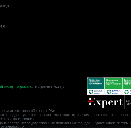
фонд
ия
» Лицензия №41/2
ый Фонд Сбербанка
нная агентством «Эксперт РА»
ных фондов - участников системы гарантирования прав застрахованных л
ссылки на источник.
да в реестр негосударственных пенсионных фондов – участников систем
у обеспечению.