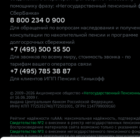
помощнику фразу: «Негосударственный пенсионный 
СберБанка»
8 800 234 0 900
Для обращений по вопросам наследования и получен
консультации по накопительной пенсии и программе
долгосрочных сбережений
+7 (495) 500 55 50
Для звонков по всему миру, стоимость звонка - по
тарифам вашего оператора связи
+7 (495) 785 38 87
Для клиентов ИПП Пенсия с Тинькофф
© 2009–
2026
Акционерное общество «
Негосударственный Пенсионн
от 16.06.2009 г.
выдана Центральным банком Российской Федерации.
ИНН/ КПП 7725352740/772501001, ОГРН 1147799009160
Рейтинг надёжности ruAAA: максимальная надёжность, подтверждё
о внесении в реестр негосударственных пенсион
Свидетельство №2
Воспроизведение материалов сайта возможно только с указанием 
о внесении негосударственного пенсионного фон
Свидетельство №3
фондов в рамках деятельности по негосударственному пенсионном