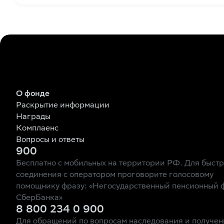
О фонде
Раскрытие информации
Награды
Комплаенс
Вопросы и ответы
900
Бесплатно с мобильных на территории РФ. Для быст
соединения с оператором проговорите голосовому
помощнику фразу: «Негосударственный пенсионный 
СберБанка»
8 800 234 0 900
Для обращений по вопросам наследования и получен