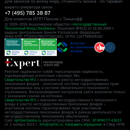
Для звонков по всему миру, стоимость звонка - по тарифам
вашего оператора связи
+7 (495) 785 38 87
Для клиентов ИПП Пенсия с Тинькофф
© 2009–
2026
Акционерное общество «
Негосударственный
» Лицензия №41/2
Пенсионный Фонд Сбербанка
от 16.06.2009 г.
выдана Центральным банком Российской Федерации.
ИНН/ КПП 7725352740/772501001, ОГРН 1147799009160
Рейтинг надёжности ruAAA: максимальная надёжность,
подтверждённая агентством «Эксперт РА»
о внесении в реестр негосударственных
Свидетельство №2
пенсионных фондов - участников системы гарантирования прав
застрахованных лиц в системе обязательного пенсионного
страхования. Воспроизведение материалов сайта возможно только
с указанием ссылки на источник.
о внесении негосударственного пенсионного
Свидетельство №3
фонда в реестр негосударственных пенсионных фондов –
участников системы гарантирования прав участников
негосударственных пенсионных фондов в рамках деятельности по
негосударственному пенсионному обеспечению.
Сайт
зарегистрирован как СМИ,
npfsberbanka.ru
ЭЛ №ФС77-63615
от 2 ноября 2015 г.
в Cбер НПФ
info@npfsb.ru.
Направить обращение