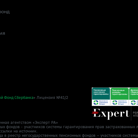
фонд
ия
» Лицензия №41/2
ый Фонд Сбербанка
нная агентством «Эксперт РА»
ных фондов - участников системы гарантирования прав застрахованных л
ссылки на источник.
да в реестр негосударственных пенсионных фондов – участников систем