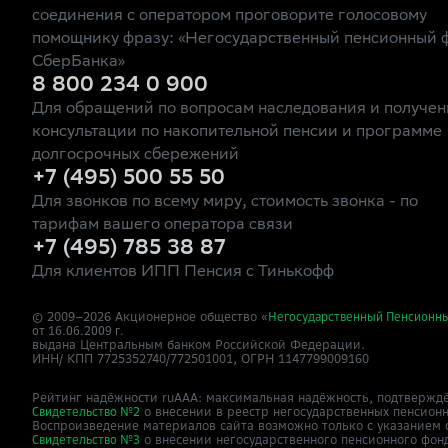
соединения с оператором проговорите голосовому
помощнику фразу: «Негосударственный пенсионный 
СберБанка»
8 800 234 0 900
Для обращений по вопросам наследования и получен
консультации по накопительной пенсии и программе
долгосрочных сбережений
+7 (495) 500 55 50
Для звонков по всему миру, стоимость звонка - по
тарифам вашего оператора связи
+7 (495) 785 38 87
Для клиентов ИПП Пенсия с Тинькофф
© 2009–
2026
Акционерное общество «
Негосударственный Пенсионн
от 16.06.2009 г.
выдана Центральным банком Российской Федерации.
ИНН/ КПП 7725352740/772501001, ОГРН 1147799009160
Рейтинг надёжности ruAAA: максимальная надёжность, подтверждё
о внесении в реестр негосударственных пенсион
Свидетельство №2
Воспроизведение материалов сайта возможно только с указанием 
о внесении негосударственного пенсионного фон
Свидетельство №3