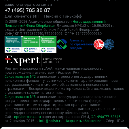
вашего оператора связи
+7 (495) 785 38 87
Для клиентов ИПП Пенсия с Тинькофф
© 2009–
2026
Акционерное общество «
Негосударственный
» Лицензия №41/2
Пенсионный Фонд Сбербанка
от 16.06.2009 г.
выдана Центральным банком Российской Федерации.
ИНН/ КПП 7725352740/772501001, ОГРН 1147799009160
Рейтинг надёжности ruAAA: максимальная надёжность,
подтверждённая агентством «Эксперт РА»
о внесении в реестр негосударственных
Свидетельство №2
пенсионных фондов - участников системы гарантирования прав
застрахованных лиц в системе обязательного пенсионного
страхования. Воспроизведение материалов сайта возможно только
с указанием ссылки на источник.
о внесении негосударственного пенсионного
Свидетельство №3
фонда в реестр негосударственных пенсионных фондов –
участников системы гарантирования прав участников
негосударственных пенсионных фондов в рамках деятельности по
негосударственному пенсионному обеспечению.
Сайт
зарегистрирован как СМИ,
npfsberbanka.ru
ЭЛ №ФС77-63615
от 2 ноября 2015 г.
в Cбер НПФ
info@npfsb.ru.
Направить обращение