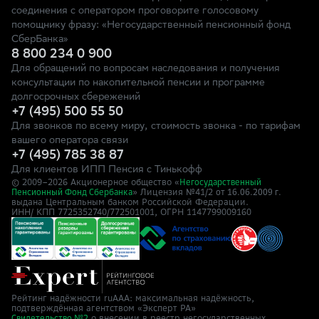
соединения с оператором проговорите голосовому
помощнику фразу: «Негосударственный пенсионный фонд
СберБанка»
8 800 234 0 900
Для обращений по вопросам наследования и получения
консультации по накопительной пенсии и программе
долгосрочных сбережений
+7 (495) 500 55 50
Для звонков по всему миру, стоимость звонка - по тарифам
вашего оператора связи
+7 (495) 785 38 87
Для клиентов ИПП Пенсия с Тинькофф
© 2009–
2026
Акционерное общество «
Негосударственный
» Лицензия №41/2
Пенсионный Фонд Сбербанка
от 16.06.2009 г.
выдана Центральным банком Российской Федерации.
ИНН/ КПП 7725352740/772501001, ОГРН 1147799009160
Рейтинг надёжности ruAAA: максимальная надёжность,
подтверждённая агентством «Эксперт РА»
о внесении в реестр негосударственных
Свидетельство №2