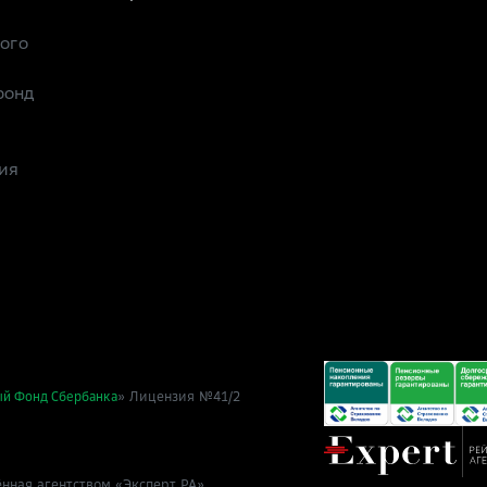
рого
фонд
ия
» Лицензия №41/2
ый Фонд Сбербанка
нная агентством «Эксперт РА»