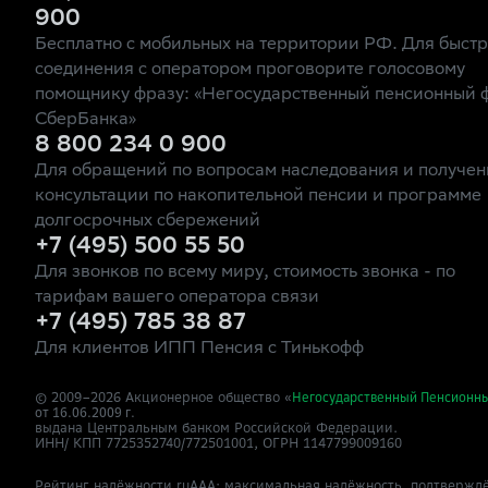
900
Бесплатно с мобильных на территории РФ. Для быст
соединения с оператором проговорите голосовому
помощнику фразу: «Негосударственный пенсионный 
СберБанка»
8 800 234 0 900
Для обращений по вопросам наследования и получен
консультации по накопительной пенсии и программе
долгосрочных сбережений
+7 (495) 500 55 50
Для звонков по всему миру, стоимость звонка - по
тарифам вашего оператора связи
+7 (495) 785 38 87
Для клиентов ИПП Пенсия с Тинькофф
© 2009–
2026
Акционерное общество «
Негосударственный Пенсионн
от 16.06.2009 г.
выдана Центральным банком Российской Федерации.
ИНН/ КПП 7725352740/772501001, ОГРН 1147799009160
Рейтинг надёжности ruAAA: максимальная надёжность, подтверждё