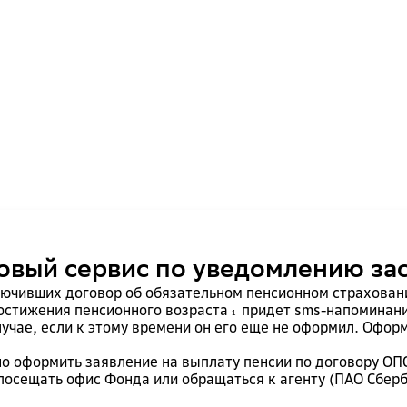
овый сервис по уведомлению за
лючивших договор об обязательном пенсионном страхован
достижения пенсионного возраста
придет sms-напоминани
1
учае, если к этому времени он его еще не оформил. Офор
но оформить заявление на выплату пенсии по договору ОП
 посещать офис Фонда или обращаться к агенту (ПАО Сберб