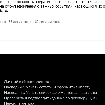
меют возможность оперативно отслеживать состояние сво
на смс-уведомления о важных событиях, касающихся их о
sb.ru
.
ст - 55 лет у женщин, 60 лет у мужчин.
Личный кабинет клиента
Наследник. Узнать остаток и оформить выплату
Наследник. Узнать список документов для выплаты
Проверить и подтвердить данные по договору ПДС
Пенсия в метрах