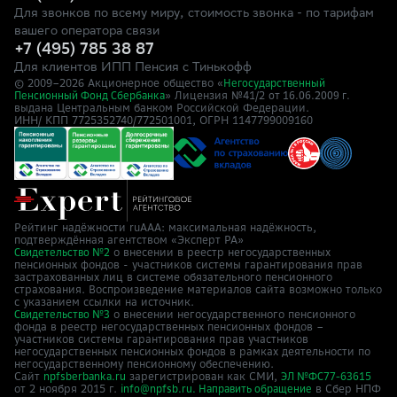
Для звонков по всему миру, стоимость звонка - по тарифам
вашего оператора связи
+7 (495) 785 38 87
Для клиентов ИПП Пенсия с Тинькофф
© 2009–
2026
Акционерное общество «
Негосударственный
» Лицензия №41/2
Пенсионный Фонд Сбербанка
от 16.06.2009 г.
выдана Центральным банком Российской Федерации.
ИНН/ КПП 7725352740/772501001, ОГРН 1147799009160
Рейтинг надёжности ruAAA: максимальная надёжность,
подтверждённая агентством «Эксперт РА»
о внесении в реестр негосударственных
Свидетельство №2
пенсионных фондов - участников системы гарантирования прав
застрахованных лиц в системе обязательного пенсионного
страхования. Воспроизведение материалов сайта возможно только
с указанием ссылки на источник.
о внесении негосударственного пенсионного
Свидетельство №3
фонда в реестр негосударственных пенсионных фондов –
участников системы гарантирования прав участников
негосударственных пенсионных фондов в рамках деятельности по
негосударственному пенсионному обеспечению.
Сайт
зарегистрирован как СМИ,
npfsberbanka.ru
ЭЛ №ФС77-63615
от 2 ноября 2015 г.
в Cбер НПФ
info@npfsb.ru.
Направить обращение