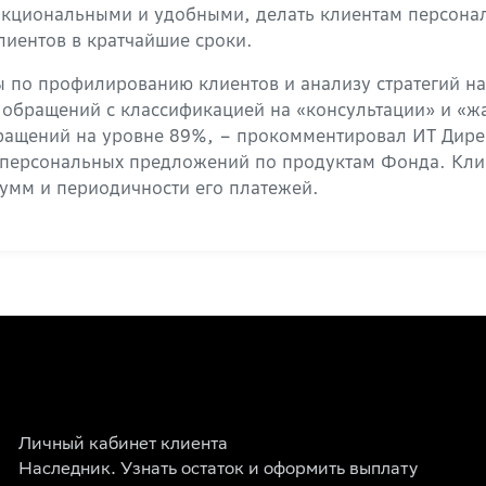
ункциональными и удобными, делать клиентам персона
лиентов в кратчайшие сроки.
ы по профилированию клиентов и анализу стратегий н
х обращений с классификацией на «консультации» и «
ращений на уровне 89%, – прокомментировал ИТ Дире
к персональных предложений по продуктам Фонда. Кл
сумм и периодичности его платежей.
Личный кабинет клиента
Наследник. Узнать остаток и оформить выплату