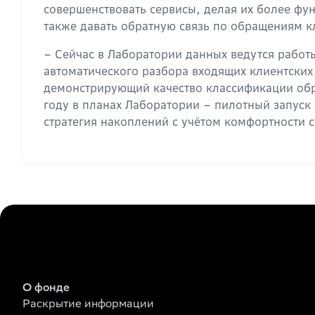
совершенствовать сервисы, делая их более ф
также давать обратную связь по обращениям к
– Сейчас в Лаборатории данных ведутся работ
автоматического разбора входящих клиентски
демонстрирующий качество классификации об
году в планах Лаборатории – пилотный запус
стратегия накоплений с учётом комфортности 
О фонде
Раскрытие информации