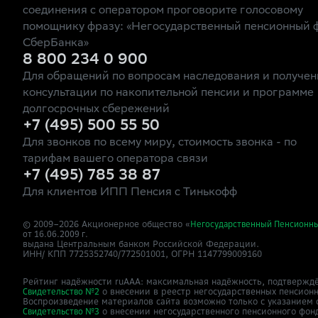
соединения с оператором проговорите голосовому
помощнику фразу: «Негосударственный пенсионный 
СберБанка»
8 800 234 0 900
Для обращений по вопросам наследования и получен
консультации по накопительной пенсии и программе
долгосрочных сбережений
+7 (495) 500 55 50
Для звонков по всему миру, стоимость звонка - по
тарифам вашего оператора связи
+7 (495) 785 38 87
Для клиентов ИПП Пенсия с Тинькофф
© 2009–
2026
Акционерное общество «
Негосударственный Пенсионн
от 16.06.2009 г.
выдана Центральным банком Российской Федерации.
ИНН/ КПП 7725352740/772501001, ОГРН 1147799009160
Рейтинг надёжности ruAAA: максимальная надёжность, подтверждё
о внесении в реестр негосударственных пенсион
Свидетельство №2
Воспроизведение материалов сайта возможно только с указанием 
о внесении негосударственного пенсионного фон
Свидетельство №3