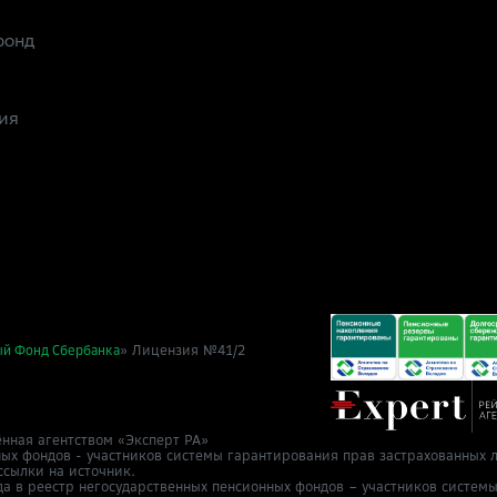
фонд
ия
» Лицензия №41/2
ый Фонд Сбербанка
нная агентством «Эксперт РА»
ных фондов - участников системы гарантирования прав застрахованных л
ссылки на источник.
да в реестр негосударственных пенсионных фондов – участников систем