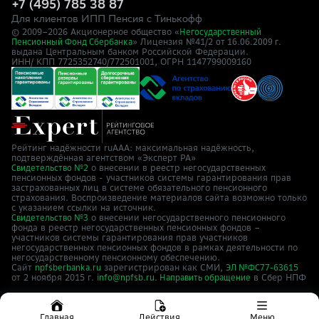
+7 (495) 785 38 87
Для клиентов ИПП Пенсия с Тинькофф
© 2009–
2026
Акционерное общество «
Негосударственный
» Лицензия №41/2
Пенсионный Фонд Сбербанка
от 16.06.2009 г.
выдана Центральным банком Российской Федерации.
ИНН/ КПП 7725352740/772501001, ОГРН 1147799009160
Рейтинг надёжности ruAAA: максимальная надёжность,
подтверждённая агентством «Эксперт РА»
о внесении в реестр негосударственных
Свидетельство №2
пенсионных фондов - участников системы гарантирования прав
застрахованных лиц в системе обязательного пенсионного
страхования. Воспроизведение материалов сайта возможно только
с указанием ссылки на источник.
о внесении негосударственного пенсионного
Свидетельство №3
фонда в реестр негосударственных пенсионных фондов –
участников системы гарантирования прав участников
негосударственных пенсионных фондов в рамках деятельности по
негосударственному пенсионному обеспечению.
Сайт
зарегистрирован как СМИ,
npfsberbanka.ru
ЭЛ №ФС77-63615
от 2 ноября 2015 г.
в Cбер НПФ
info@npfsb.ru.
Направить обращение
Главная
Действия
Меню