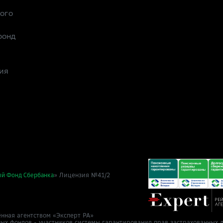
рого
фонд
ия
» Лицензия №41/2
ый Фонд Сбербанка
нная агентством «Эксперт РА»
ных фондов - участников системы гарантирования прав застрахованных л