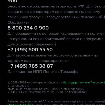
900
Бесплатно с мобильных на территории РФ. Для быст
соединения с оператором проговорите голосовому
помощнику фразу: «Негосударственный пенсионный 
СберБанка»
8 800 234 0 900
Для обращений по вопросам наследования и получен
консультации по накопительной пенсии и программе
долгосрочных сбережений
+7 (495) 500 55 50
Для звонков по всему миру, стоимость звонка - по
тарифам вашего оператора связи
+7 (495) 785 38 87
Для клиентов ИПП Пенсия с Тинькофф
© 2009–
2026
Акционерное общество «
Негосударственный Пенсионн
от 16.06.2009 г.
выдана Центральным банком Российской Федерации.
ИНН/ КПП 7725352740/772501001, ОГРН 1147799009160
Рейтинг надёжности ruAAA: максимальная надёжность, подтверждё
о внесении в реестр негосударственных пенсион
Свидетельство №2