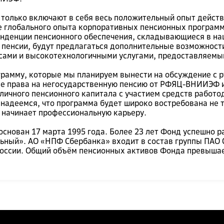
 только включают в себя весь положительный опыт дейст
е глобального опыта корпоративных пенсионных программ
енденции пенсионного обеспечения, складывающиеся в н
пенсии, будут предлагаться дополнительные возможност
исами и высокотехнологичными услугами, предоставляем
грамму, которые мы планируем вынести на обсуждение с
е права на негосударственную пенсию от РФЯЦ-ВНИИЭФ и
ичного пенсионного капитала с участием средств работо
адеемся, что программа будет широко востребована не т
 начинает профессиональную карьеру.
снован 17 марта 1995 года. Более 23 лет Фонд успешно р
ильный». АО «НПФ Сбербанка» входит в состав группы ПАО
оссии. Общий объём пенсионных активов Фонда превышае