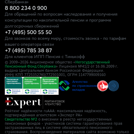
СберБанка»
8 800 234 0 900
Для обращений по вопросам наследования и получения
консультации по накопительной пенсии и программе
долгосрочных сбережений
+7 (495) 500 55 50
Для звонков по всему миру, стоимость звонка - по тарифам
вашего оператора связи
+7 (495) 785 38 87
Для клиентов ИПП Пенсия с Тинькофф
© 2009–
2026
Акционерное общество «
Негосударственный
» Лицензия №41/2
Пенсионный Фонд Сбербанка
от 16.06.2009 г.
выдана Центральным банком Российской Федерации.
ИНН/ КПП 7725352740/772501001, ОГРН 1147799009160
Рейтинг надёжности ruAAA: максимальная надёжность,
подтверждённая агентством «Эксперт РА»
о внесении в реестр негосударственных
Свидетельство №2
пенсионных фондов - участников системы гарантирования прав
застрахованных лиц в системе обязательного пенсионного
страхования. Воспроизведение материалов сайта возможно только