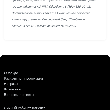
призов, сроках, месте и порядке их получения можно узнать
на горячей линии АО НПФ Сбербанка 8 (800) 555-00-41.
Организатором акции является Акционерное общество
«Негосударственный Пенсионный Фонд Сбербанка»
лицензия №41/2, выданная ФCФР 16.06.2009
г.
О фонде
Раскрытие информации
Награды
Комплаенс
Вопросы и ответы
Личный кабинет клиента