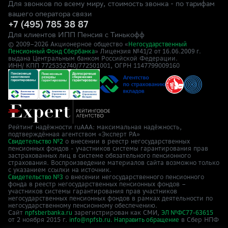
Для звонков по всему миру, стоимость звонка - по тарифам
вашего оператора связи
+7 (495) 785 38 87
Для клиентов ИПП Пенсия с Тинькофф
© 2009–
2026
Акционерное общество «
Негосударственный
» Лицензия №41/2
Пенсионный Фонд Сбербанка
от 16.06.2009 г.
выдана Центральным банком Российской Федерации.
ИНН/ КПП 7725352740/772501001, ОГРН 1147799009160
Рейтинг надёжности ruAAA: максимальная надёжность,
подтверждённая агентством «Эксперт РА»
о внесении в реестр негосударственных
Свидетельство №2
пенсионных фондов - участников системы гарантирования прав
застрахованных лиц в системе обязательного пенсионного
страхования. Воспроизведение материалов сайта возможно только
с указанием ссылки на источник.
о внесении негосударственного пенсионного
Свидетельство №3
фонда в реестр негосударственных пенсионных фондов –
участников системы гарантирования прав участников
негосударственных пенсионных фондов в рамках деятельности по
негосударственному пенсионному обеспечению.
Сайт
зарегистрирован как СМИ,
npfsberbanka.ru
ЭЛ №ФС77-63615
от 2 ноября 2015 г.
в Cбер НПФ
info@npfsb.ru.
Направить обращение