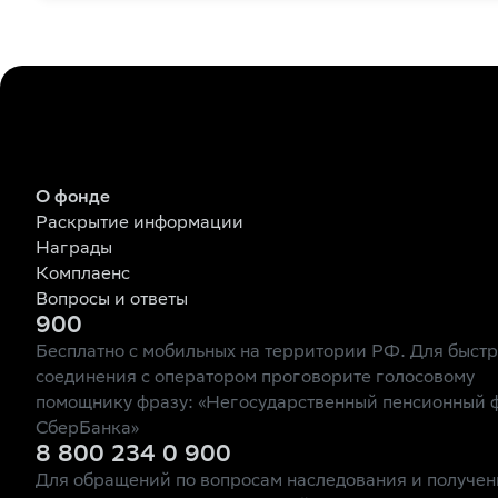
О фонде
Раскрытие информации
Награды
Комплаенс
Вопросы и ответы
900
Бесплатно с мобильных на территории РФ. Для быст
соединения с оператором проговорите голосовому
помощнику фразу: «Негосударственный пенсионный 
СберБанка»
8 800 234 0 900
Для обращений по вопросам наследования и получен