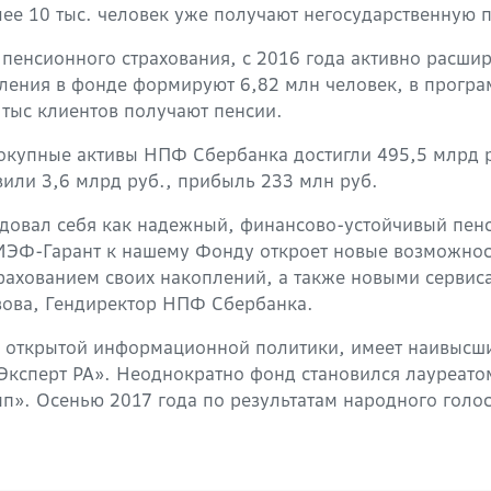
лее 10 тыс. человек уже получают негосударственную 
енсионного страхования, с 2016 года активно расшир
ения в фонде формируют 6,82 млн человек, в програ
 тыс клиентов получают пенсии.
овокупные активы НПФ Сбербанка достигли 495,5 млрд
или 3,6 млрд руб., прибыль 233 млн руб.
довал себя как надежный, финансово-устойчивый пенс
Ф-Гарант к нашему Фонду откроет новые возможност
рахованием своих накоплений, а также новыми сервис
зова, Гендиректор НПФ Сбербанка.
 открытой информационной политики, имеет наивысши
«Эксперт РА». Неоднократно фонд становился лауреат
п». Осенью 2017 года по результатам народного гол