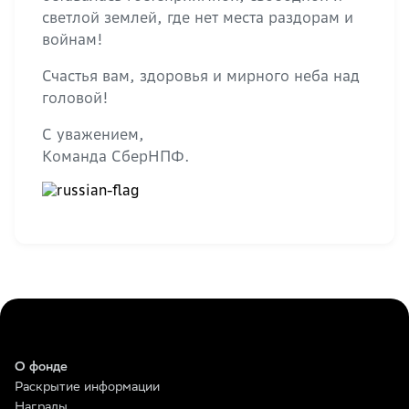
светлой землей, где нет места раздорам и
войнам!
Счастья вам, здоровья и мирного неба над
головой!
С уважением,
Команда СберНПФ.
О фонде
Раскрытие информации
Награды