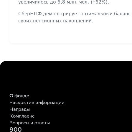
увеличилось до 6,8 млн. чел. (+62%).
СберНПФ демонстрирует оптимальный баланс д
своих пенсионных накоплений.
О фонде
Раскрытие информации
Награды
Комплаенс
Вопросы и ответы
900