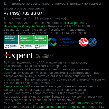
Для звонков по всему миру, стоимость звонка - по тарифам
вашего оператора связи
+7 (495) 785 38 87
Для клиентов ИПП Пенсия с Тинькофф
© 2009–
2026
Акционерное общество «
Негосударственный
» Лицензия №41/2
Пенсионный Фонд Сбербанка
от 16.06.2009 г.
выдана Центральным банком Российской Федерации.
ИНН/ КПП 7725352740/772501001, ОГРН 1147799009160
Рейтинг надёжности ruAAA: максимальная надёжность,
подтверждённая агентством «Эксперт РА»
о внесении в реестр негосударственных
Свидетельство №2
пенсионных фондов - участников системы гарантирования прав
застрахованных лиц в системе обязательного пенсионного
страхования. Воспроизведение материалов сайта возможно только
с указанием ссылки на источник.
о внесении негосударственного пенсионного
Свидетельство №3
фонда в реестр негосударственных пенсионных фондов –
участников системы гарантирования прав участников
негосударственных пенсионных фондов в рамках деятельности по
негосударственному пенсионному обеспечению.
Сайт
зарегистрирован как СМИ,
npfsberbanka.ru
ЭЛ №ФС77-63615
от 2 ноября 2015 г.
в Cбер НПФ
info@npfsb.ru.
Направить обращение