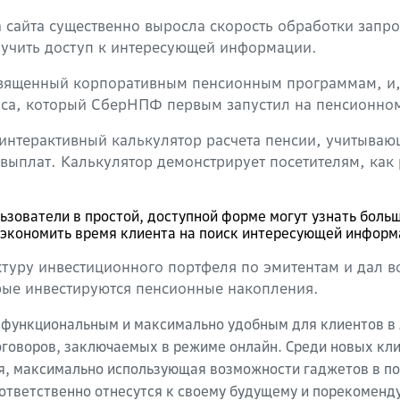
сайта существенно выросла скорость обработки запрос
лучить доступ к интересующей информации.
священный корпоративным пенсионным программам, и,
виса, который СберНПФ первым запустил на пенсионно
интерактивный калькулятор расчета пенсии, учитыва
ыплат. Калькулятор демонстрирует посетителям, как 
льзователи в простой, доступной форме могут узнать боль
 сэкономить время клиента на поиск интересующей информ
ктуру инвестиционного портфеля по эмитентам и дал 
рые инвестируются пенсионные накопления.
 функциональным и максимально удобным для клиентов в 
оговоров, заключаемых в режиме онлайн. Среди новых кли
ия, максимально использующая возможности гаджетов в по
ответственно отнесутся к своему будущему и порекоменд