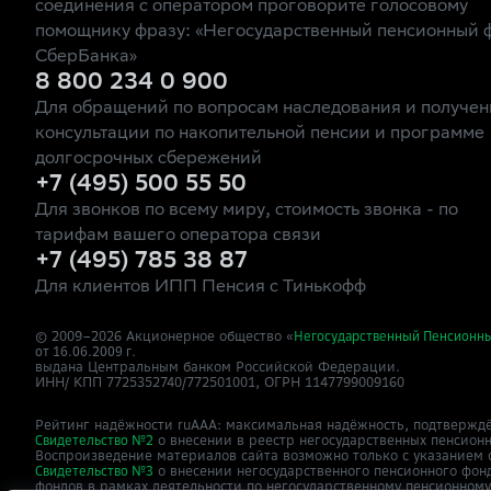
соединения с оператором проговорите голосовому
помощнику фразу: «Негосударственный пенсионный 
СберБанка»
8 800 234 0 900
Для обращений по вопросам наследования и получен
консультации по накопительной пенсии и программе
долгосрочных сбережений
+7 (495) 500 55 50
Для звонков по всему миру, стоимость звонка - по
тарифам вашего оператора связи
+7 (495) 785 38 87
Для клиентов ИПП Пенсия с Тинькофф
© 2009–
2026
Акционерное общество «
Негосударственный Пенсионн
от 16.06.2009 г.
выдана Центральным банком Российской Федерации.
ИНН/ КПП 7725352740/772501001, ОГРН 1147799009160
Рейтинг надёжности ruAAA: максимальная надёжность, подтверждё
о внесении в реестр негосударственных пенсион
Свидетельство №2
Воспроизведение материалов сайта возможно только с указанием 
о внесении негосударственного пенсионного фон
Свидетельство №3
фондов в рамках деятельности по негосударственному пенсионном