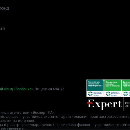
фонд
ия
» Лицензия №41/2
ый Фонд Сбербанка
нная агентством «Эксперт РА»
ных фондов - участников системы гарантирования прав застрахованных л
ссылки на источник.
да в реестр негосударственных пенсионных фондов – участников систем
у обеспечению.