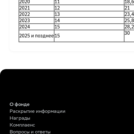
2020
11
18,6
2021
12
21
2022
13
23,4
2023
14
25,8
2024
15
28,2
30
2025 и позднее
15
О фонде
Раскрытие информации
Награды
Комплаенс
Вопросы и ответы