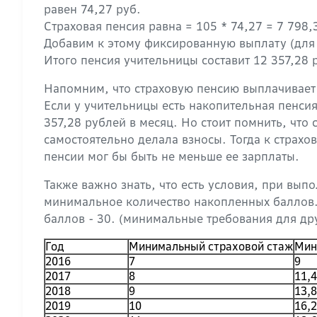
равен 74,27 руб.
Страховая пенсия равна = 105 * 74,27 = 7 798
Добавим к этому фиксированную выплату (для в
Итого пенсия учительницы составит 12 357,28 
Напомним, что страховую пенсию выплачивает 
Если у учительницы есть накопительная пенсия
357,28 рублей в месяц. Но стоит помнить, чт
самостоятельно делала взносы. Тогда к страхо
пенсии мог бы быть не меньше ее зарплаты.
Также важно знать, что есть условия, при вы
минимальное количество накопленных баллов. Е
баллов - 30. (минимальные требования для дру
Год
Минимальный страховой стаж
Мин
2016
7
9
2017
8
11,4
2018
9
13,8
2019
10
16,2