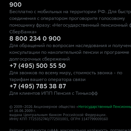
900
Бесплатно с мобильных на территории РФ. Для быст
соединения с оператором проговорите голосовому
помощнику фразу: «Негосударственный пенсионный 
СберБанка»
8 800 234 0 900
Для обращений по вопросам наследования и получен
консультации по накопительной пенсии и программе
долгосрочных сбережений
+7 (495) 500 55 50
Для звонков по всему миру, стоимость звонка - по
тарифам вашего оператора связи
+7 (495) 785 38 87
Для клиентов ИПП Пенсия с Тинькофф
© 2009–
2026
Акционерное общество «
Негосударственный Пенсионн
от 16.06.2009 г.
выдана Центральным банком Российской Федерации.
ИНН/ КПП 7725352740/772501001, ОГРН 1147799009160
Рейтинг надёжности ruAAA: максимальная надёжность, подтверждё