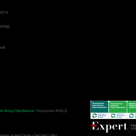
рого
фонд
ия
» Лицензия №41/2
ый Фонд Сбербанка
нная агентством «Эксперт РА»