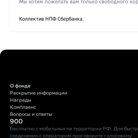
Мы хотим пожелать вам только свободного кор
Коллектив НПФ Сбербанка.
О фонде
Раскрытие информации
Награды
Комплаенс
Вопросы и ответы
900
Бесплатно с мобильных на территории РФ. Для быст
соединения с оператором проговорите голосовому