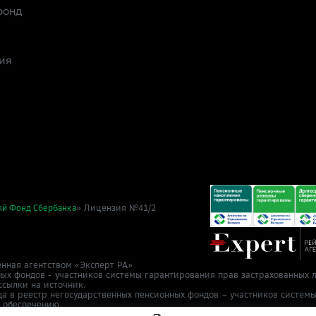
фонд
ия
» Лицензия №41/2
ый Фонд Сбербанка
нная агентством «Эксперт РА»
ных фондов - участников системы гарантирования прав застрахованных л
ссылки на источник.
да в реестр негосударственных пенсионных фондов – участников систем
у обеспечению.
т 2 ноября 2015 г.
в Cбер НПФ
info@npfsb.ru.
Направить обращение