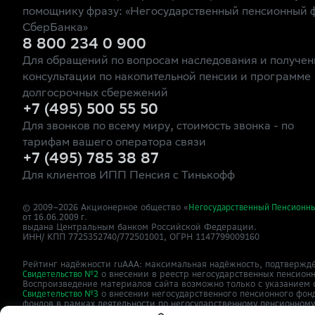
помощнику фразу: «Негосударственный пенсионный 
СберБанка»
8 800 234 0 900
Для обращений по вопросам наследования и получен
консультации по накопительной пенсии и программе
долгосрочных сбережений
+7 (495) 500 55 50
Для звонков по всему миру, стоимость звонка - по
тарифам вашего оператора связи
+7 (495) 785 38 87
Для клиентов ИПП Пенсия с Тинькофф
© 2009–
2026
Акционерное общество «
Негосударственный Пенсионн
от 16.06.2009 г.
выдана Центральным банком Российской Федерации.
ИНН/ КПП 7725352740/772501001, ОГРН 1147799009160
Рейтинг надёжности ruAAA: максимальная надёжность, подтверждё
о внесении в реестр негосударственных пенсион
Свидетельство №2
Воспроизведение материалов сайта возможно только с указанием 
о внесении негосударственного пенсионного фон
Свидетельство №3
фондов в рамках деятельности по негосударственному пенсионном
Сайт
зарегистрирован как СМИ,
о
npfsberbanka.ru
ЭЛ №ФС77-63615