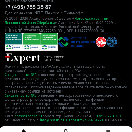
вашего оператора связи
+7 (495) 785 38 87
Для клиентов ИПП Пенсия с Тинькофф
© 2009–
2026
Акционерное общество «
Негосударственный
» Лицензия №41/2
Пенсионный Фонд Сбербанка
от 16.06.2009 г.
выдана Центральным банком Российской Федерации.
ИНН/ КПП 7725352740/772501001, ОГРН 1147799009160
Рейтинг надёжности ruAAA: максимальная надёжность,
подтверждённая агентством «Эксперт РА»
о внесении в реестр негосударственных
Свидетельство №2
пенсионных фондов - участников системы гарантирования прав
застрахованных лиц в системе обязательного пенсионного
страхования. Воспроизведение материалов сайта возможно только
с указанием ссылки на источник.
о внесении негосударственного пенсионного
Свидетельство №3
фонда в реестр негосударственных пенсионных фондов –
участников системы гарантирования прав участников
негосударственных пенсионных фондов в рамках деятельности по
негосударственному пенсионному обеспечению.
Сайт
зарегистрирован как СМИ,
npfsberbanka.ru
ЭЛ №ФС77-63615
от 2 ноября 2015 г.
в Cбер НПФ
info@npfsb.ru.
Направить обращение