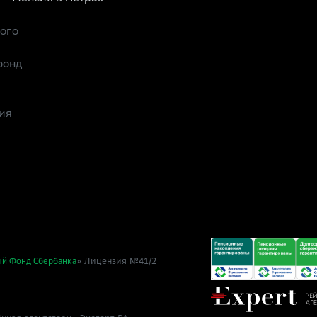
рого
фонд
ия
» Лицензия №41/2
ый Фонд Сбербанка