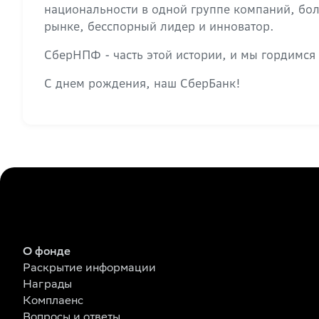
национальности в одной группе компаний, бол
рынке, бесспорный лидер и инноватор.
СберНПФ - часть этой истории, и мы гордимся 
С днем рождения, наш СберБанк!
О фонде
Раскрытие информации
Награды
Комплаенс
Вопросы и ответы