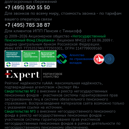
долгосрочных сбережений
+7 (495) 500 55 50
Для звонков по всему миру, стоимость звонка - по тарифам
вашего оператора связи
+7 (495) 785 38 87
Для клиентов ИПП Пенсия с Тинькофф
© 2009–
2026
Акционерное общество «
Негосударственный
» Лицензия №41/2
Пенсионный Фонд Сбербанка
от 16.06.2009 г.
выдана Центральным банком Российской Федерации.
ИНН/ КПП 7725352740/772501001, ОГРН 1147799009160
Рейтинг надёжности ruAAA: максимальная надёжность,
подтверждённая агентством «Эксперт РА»
о внесении в реестр негосударственных
Свидетельство №2
пенсионных фондов - участников системы гарантирования прав
застрахованных лиц в системе обязательного пенсионного
страхования. Воспроизведение материалов сайта возможно только
с указанием ссылки на источник.
о внесении негосударственного пенсионного
Свидетельство №3
фонда в реестр негосударственных пенсионных фондов –
участников системы гарантирования прав участников
негосударственных пенсионных фондов в рамках деятельности по
негосударственному пенсионному обеспечению.