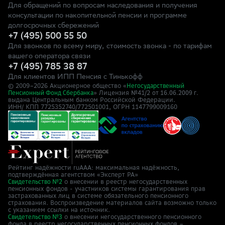
Для обращений по вопросам наследования и получения
консультации по накопительной пенсии и программе
долгосрочных сбережений
+7 (495) 500 55 50
Для звонков по всему миру, стоимость звонка - по тарифам
вашего оператора связи
+7 (495) 785 38 87
Для клиентов ИПП Пенсия с Тинькофф
© 2009–
2026
Акционерное общество «
Негосударственный
» Лицензия №41/2
Пенсионный Фонд Сбербанка
от 16.06.2009 г.
выдана Центральным банком Российской Федерации.
ИНН/ КПП 7725352740/772501001, ОГРН 1147799009160
Рейтинг надёжности ruAAA: максимальная надёжность,
подтверждённая агентством «Эксперт РА»
о внесении в реестр негосударственных
Свидетельство №2
пенсионных фондов - участников системы гарантирования прав
застрахованных лиц в системе обязательного пенсионного
страхования. Воспроизведение материалов сайта возможно только
с указанием ссылки на источник.
о внесении негосударственного пенсионного
Свидетельство №3
фонда в реестр негосударственных пенсионных фондов –