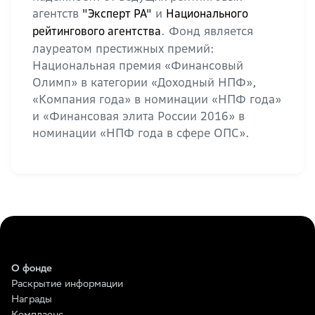
агентств
и
"Эксперт РА"
Национального
. Фонд является
рейтингового агентства
лауреатом престижных премий:
Национальная премия «Финансовый
Олимп» в категории «Доходный НПФ»,
«Компания года» в номинации «НПФ года»
и «Финансовая элита России 2016» в
номинации «НПФ года в сфере ОПС».
О фонде
Раскрытие информации
Награды