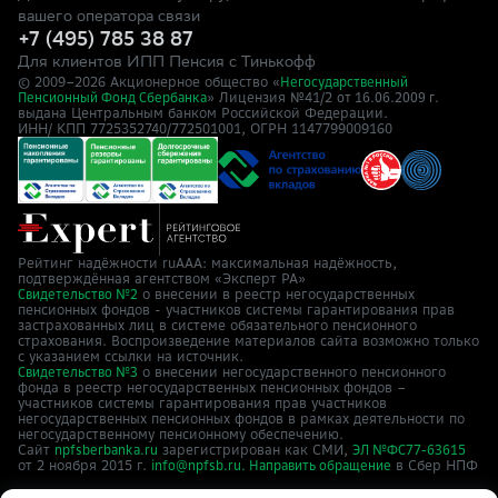
вашего оператора связи
+7 (495) 785 38 87
Для клиентов ИПП Пенсия с Тинькофф
© 2009–
2026
Акционерное общество «
Негосударственный
» Лицензия №41/2
Пенсионный Фонд Сбербанка
от 16.06.2009 г.
выдана Центральным банком Российской Федерации.
ИНН/ КПП 7725352740/772501001, ОГРН 1147799009160
Рейтинг надёжности ruAAA: максимальная надёжность,
подтверждённая агентством «Эксперт РА»
о внесении в реестр негосударственных
Свидетельство №2
пенсионных фондов - участников системы гарантирования прав
застрахованных лиц в системе обязательного пенсионного
страхования. Воспроизведение материалов сайта возможно только
с указанием ссылки на источник.
о внесении негосударственного пенсионного
Свидетельство №3
фонда в реестр негосударственных пенсионных фондов –
участников системы гарантирования прав участников
негосударственных пенсионных фондов в рамках деятельности по
негосударственному пенсионному обеспечению.
Сайт
зарегистрирован как СМИ,
npfsberbanka.ru
ЭЛ №ФС77-63615
от 2 ноября 2015 г.
в Cбер НПФ
info@npfsb.ru.
Направить обращение