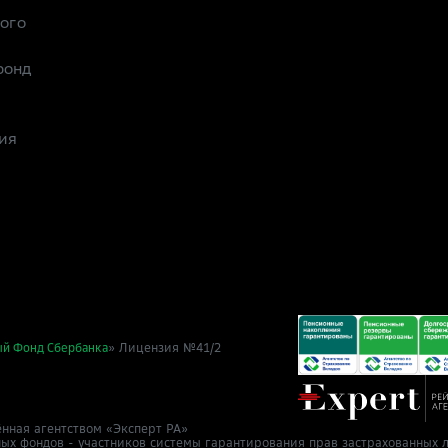
рого
фонд
ия
» Лицензия №41/2
ый Фонд Сбербанка
нная агентством «Эксперт РА»
ных фондов - участников системы гарантирования прав застрахованных л