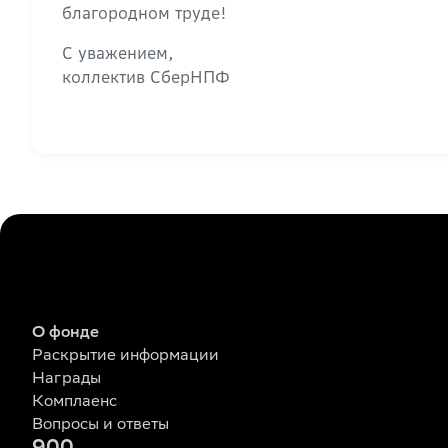
благородном труде!
С уважением,
коллектив СберНПФ
О фонде
Раскрытие информации
Награды
Комплаенс
Вопросы и ответы