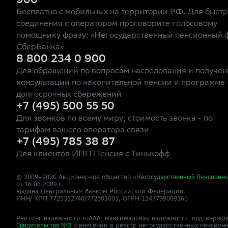
900
Бесплатно с мобильных на территории РФ. Для быст
соединения с оператором проговорите голосовому
помощнику фразу: «Негосударственный пенсионный 
СберБанка»
8 800 234 0 900
Для обращений по вопросам наследования и получен
консультации по накопительной пенсии и программе
долгосрочных сбережений
+7 (495) 500 55 50
Для звонков по всему миру, стоимость звонка - по
тарифам вашего оператора связи
+7 (495) 785 38 87
Для клиентов ИПП Пенсия с Тинькофф
© 2009–
2026
Акционерное общество «
Негосударственный Пенсионн
от 16.06.2009 г.
выдана Центральным банком Российской Федерации.
ИНН/ КПП 7725352740/772501001, ОГРН 1147799009160
Рейтинг надёжности ruAAA: максимальная надёжность, подтверждё
о внесении в реестр негосударственных пенсион
Свидетельство №2