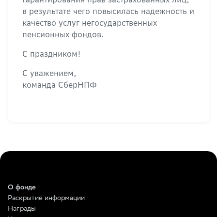
в результате чего повысилась надежность и
качество услуг негосударственных
пенсионных фондов.
С праздником!
С уважением,
команда СберНПФ
О фонде
Раскрытие информации
Награды