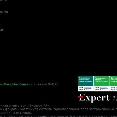
фонд
ия
» Лицензия №41/2
ый Фонд Сбербанка
нная агентством «Эксперт РА»
ных фондов - участников системы гарантирования прав застрахованных л
ссылки на источник.
да в реестр негосударственных пенсионных фондов – участников систем