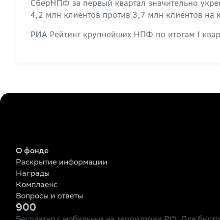
СберНПФ за первый квартал значительно укрепи
4,2 млн клиентов против 3,7 млн клиентов на 
РИА Рейтинг крупнейших НПФ по итогам I квар
О фонде
Раскрытие информации
Награды
Комплаенс
Вопросы и ответы
900
Бесплатно с мобильных на территории РФ. Для быст