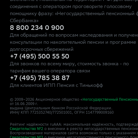
соединения с оператором проговорите голосовому
помощнику фразу: «Негосударственный пенсионный 
СберБанка»
8 800 234 0 900
Для обращений по вопросам наследования и получен
консультации по накопительной пенсии и программе
долгосрочных сбережений
+7 (495) 500 55 50
Для звонков по всему миру, стоимость звонка - по
тарифам вашего оператора связи
+7 (495) 785 38 87
Для клиентов ИПП Пенсия с Тинькофф
© 2009–
2026
Акционерное общество «
Негосударственный Пенсионн
от 16.06.2009 г.
выдана Центральным банком Российской Федерации.
ИНН/ КПП 7725352740/772501001, ОГРН 1147799009160
Рейтинг надёжности ruAAA: максимальная надёжность, подтверждё
о внесении в реестр негосударственных пенсион
Свидетельство №2
Воспроизведение материалов сайта возможно только с указанием 
о внесении негосударственного пенсионного фон
Свидетельство №3