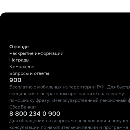
О фонде
Раскрытие информации
Награды
Комплаенс
Вопросы и ответы
900
Бесплатно с мобильных на территории РФ. Для быст
соединения с оператором проговорите голосовому
помощнику фразу: «Негосударственный пенсионный 
СберБанка»
8 800 234 0 900
Для обращений по вопросам наследования и получен
консультации по накопительной пенсии и программе