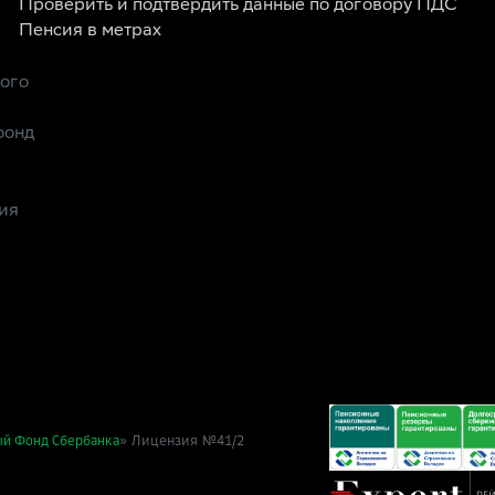
Проверить и подтвердить данные по договору ПДС
Пенсия в метрах
рого
фонд
ия
» Лицензия №41/2
ый Фонд Сбербанка