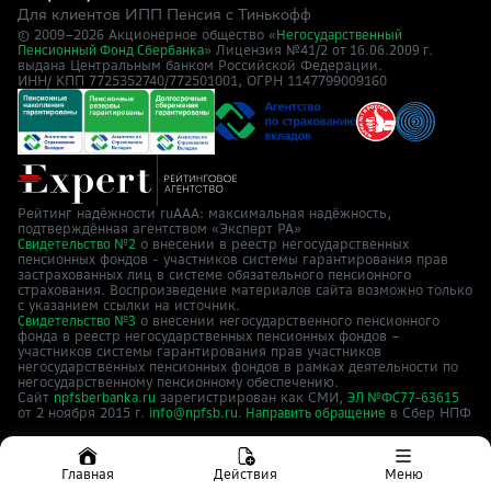
Для клиентов ИПП Пенсия с Тинькофф
© 2009–
2026
Акционерное общество «
Негосударственный
» Лицензия №41/2
Пенсионный Фонд Сбербанка
от 16.06.2009 г.
выдана Центральным банком Российской Федерации.
ИНН/ КПП 7725352740/772501001, ОГРН 1147799009160
Рейтинг надёжности ruAAA: максимальная надёжность,
подтверждённая агентством «Эксперт РА»
о внесении в реестр негосударственных
Свидетельство №2
пенсионных фондов - участников системы гарантирования прав
застрахованных лиц в системе обязательного пенсионного
страхования. Воспроизведение материалов сайта возможно только
с указанием ссылки на источник.
о внесении негосударственного пенсионного
Свидетельство №3
фонда в реестр негосударственных пенсионных фондов –
участников системы гарантирования прав участников
негосударственных пенсионных фондов в рамках деятельности по
негосударственному пенсионному обеспечению.
Сайт
зарегистрирован как СМИ,
npfsberbanka.ru
ЭЛ №ФС77-63615
от 2 ноября 2015 г.
в Cбер НПФ
info@npfsb.ru.
Направить обращение
Главная
Действия
Меню